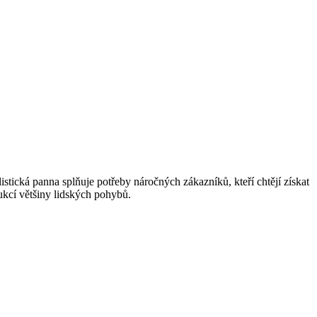
tická panna splňuje potřeby náročných zákazníků, kteří chtějí získat
ukcí většiny lidských pohybů.