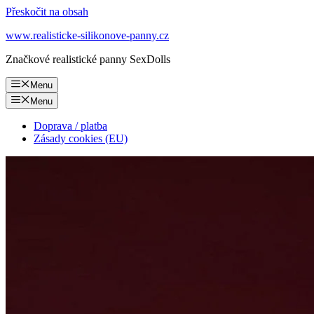
Přeskočit na obsah
www.realisticke-silikonove-panny.cz
Značkové realistické panny SexDolls
Menu
Menu
Doprava / platba
Zásady cookies (EU)