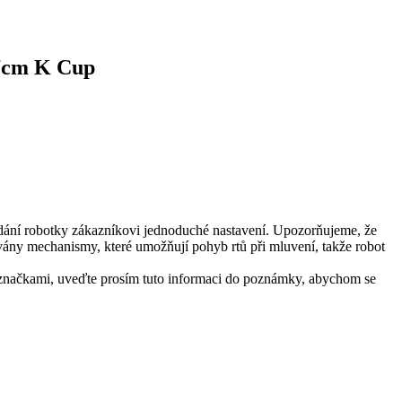
67cm K Cup
dání robotky zákazníkovi jednoduché nastavení. Upozorňujeme, že
ovány mechanismy, které umožňují pohyb rtů při mluvení, takže robot
i značkami, uveďte prosím tuto informaci do poznámky, abychom se