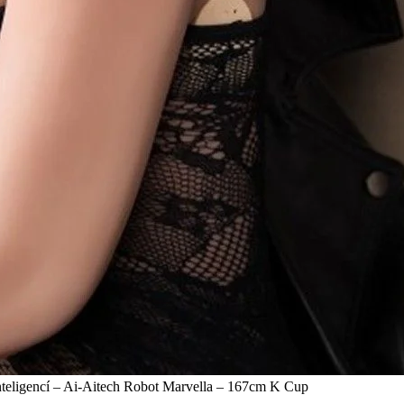
nteligencí – Ai-Aitech Robot Marvella – 167cm K Cup