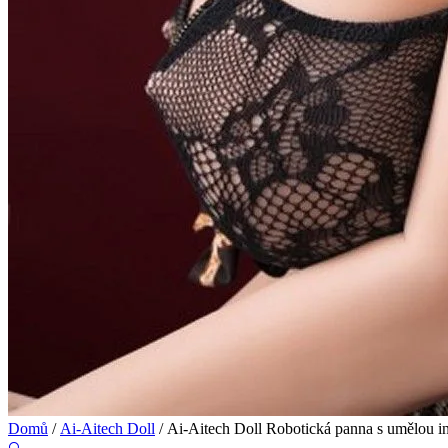
Domů
/
Ai-Aitech Doll
/ Ai-Aitech Doll Robotická panna s umělou i